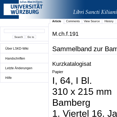
Article
Comments
View Source
History
M.ch.f.191
Sammelband zur Bam
Über LSKD-Wiki
Handschriften
Kurzkatalogisat
Letzte Änderungen
Papier
I, 64, I Bl.
Hilfe
310 x 215 mm
Bamberg
1. Viertel 16. J