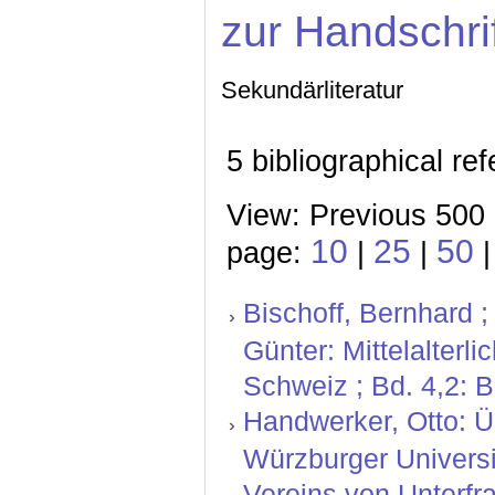
zur Handschri
Sekundärliteratur
5 bibliographical re
View: Previous 500 
10
25
50
page:
|
|
Bischoff, Bernhard ;
Günter: Mittelalterl
Schweiz ; Bd. 4,2: 
Handwerker, Otto: Ü
Würzburger Universit
Vereins von Unterfr