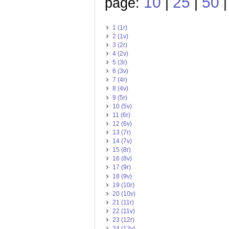
10
25
50
page:
|
|
1 (1r)
2 (1v)
3 (2r)
4 (2v)
5 (3r)
6 (3v)
7 (4r)
8 (4v)
9 (5r)
10 (5v)
11 (6r)
12 (6v)
13 (7r)
14 (7v)
15 (8r)
16 (8v)
17 (9r)
18 (9v)
19 (10r)
20 (10v)
21 (11r)
22 (11v)
23 (12r)
24 (12v)