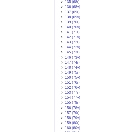
135 (68r)
136 (68v)
137 (69r)
138 (69v)
139 (70r)
140 (70v)
141 (71r)
142 (71v)
143 (72r)
144 (72v)
145 (73r)
146 (73v)
147 (74r)
148 (74v)
149 (75r)
150 (75v)
151 (76r)
152 (76v)
153 (77r)
154 (77v)
155 (78r)
156 (78v)
157 (79r)
158 (79v)
159 (80r)
160 (80v)