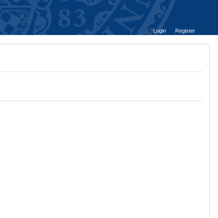
Login
Register