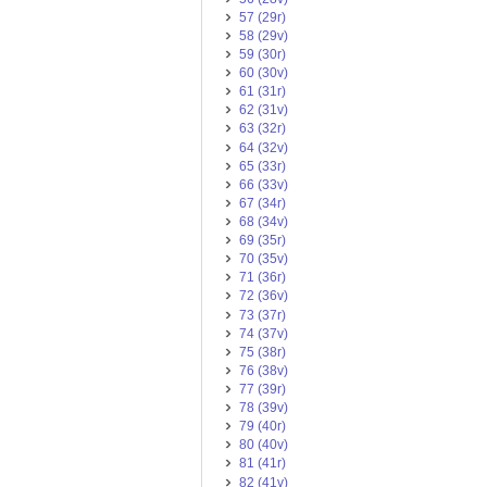
57 (29r)
58 (29v)
59 (30r)
60 (30v)
61 (31r)
62 (31v)
63 (32r)
64 (32v)
65 (33r)
66 (33v)
67 (34r)
68 (34v)
69 (35r)
70 (35v)
71 (36r)
72 (36v)
73 (37r)
74 (37v)
75 (38r)
76 (38v)
77 (39r)
78 (39v)
79 (40r)
80 (40v)
81 (41r)
82 (41v)