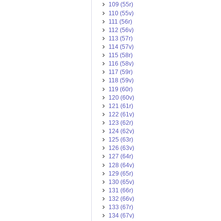
109 (55r)
110 (55v)
111 (56r)
112 (56v)
113 (57r)
114 (57v)
115 (58r)
116 (58v)
117 (59r)
118 (59v)
119 (60r)
120 (60v)
121 (61r)
122 (61v)
123 (62r)
124 (62v)
125 (63r)
126 (63v)
127 (64r)
128 (64v)
129 (65r)
130 (65v)
131 (66r)
132 (66v)
133 (67r)
134 (67v)