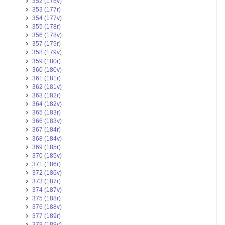
352 (176v)
353 (177r)
354 (177v)
355 (178r)
356 (178v)
357 (179r)
358 (179v)
359 (180r)
360 (180v)
361 (181r)
362 (181v)
363 (182r)
364 (182v)
365 (183r)
366 (183v)
367 (184r)
368 (184v)
369 (185r)
370 (185v)
371 (186r)
372 (186v)
373 (187r)
374 (187v)
375 (188r)
376 (188v)
377 (189r)
378 (189v)