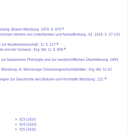
Freising. Bistum Würzburg. 1979. S. 975
torischen Vereins von Unterfranken und Aschaffenburg ; 61. 1919. S. 27-131
zur Musikwissenschaft ; 1). S. 127
ds und der Schweiz ; Erg.-Bd. 1). S. 856
zur klassischen Philologie und zur handschriftlichen Überlieferung. 1993.
s Würzburg. In: Würzburger Diözesangeschichtsblätter ; Erg.-Bd. 51.52.
ungen zur Geschichte des Bistums und Hochstifts Würzburg ; 22).
323 (162r)
324 (162v)
325 (163r)