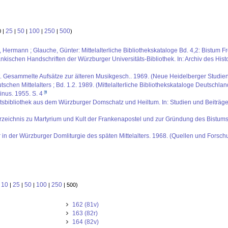
25
50
100
250
500
0 |
|
|
|
|
)
s, Hermann ; Glauche, Günter: Mittelalterliche Bibliothekskataloge Bd. 4,2: Bistum 
kischen Handschriften der Würzburger Universitäts-Bibliothek. In: Archiv des His
t. Gesammelte Aufsätze zur älteren Musikgesch.. 1969. (Neue Heidelberger Studien 
schen Mittelalters ; Bd. 1.2. 1989. (Mittelalterliche Bibliothekskataloge Deutschlan
inus. 1955. S. 4
tsbibliothek aus dem Würzburger Domschatz und Heiltum. In: Studien und Beiträge 
sverzeichnis zu Martyrium und Kult der Frankenapostel und zur Gründung des Bistum
 in der Würzburger Domliturgie des späten Mittelalters. 1968. (Quellen und Forsch
10
25
50
100
250
:
|
|
|
|
| 500)
162 (81v)
163 (82r)
164 (82v)