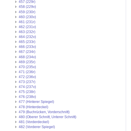
457 (229r)
458 (229v)
459 (230r)
460 (230v)
461 (231r)
462 (231v)
463 (232r)
464 (232v)
465 (233r)
466 (233v)
467 (234r)
468 (234v)
469 (235r)
470 (235v)
471 (236r)
472 (236v)
473 (237r)
474 (237v)
475 (238r)
476 (238v)
477 (Hinterer Spiegel)
478 (Hinterdeckel)
479 (Buchrücken, Vorderschnitt)
480 (Oberer Schnitt, Unterer Schnitt)
481 (Vorderdeckel)
482 (Vorderer Spiegel)