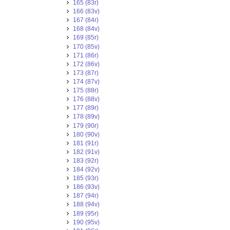
165 (83r)
166 (83v)
167 (84r)
168 (84v)
169 (85r)
170 (85v)
171 (86r)
172 (86v)
173 (87r)
174 (87v)
175 (88r)
176 (88v)
177 (89r)
178 (89v)
179 (90r)
180 (90v)
181 (91r)
182 (91v)
183 (92r)
184 (92v)
185 (93r)
186 (93v)
187 (94r)
188 (94v)
189 (95r)
190 (95v)