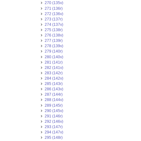
270 (135v)
271 (136r)
272 (136v)
273 (137r)
274 (137v)
275 (138r)
276 (138v)
277 (139r)
278 (139v)
279 (140r)
280 (140v)
281 (141r)
282 (141v)
283 (142r)
284 (142v)
285 (143r)
286 (143v)
287 (144r)
288 (144v)
289 (145r)
290 (145v)
291 (146r)
292 (146v)
293 (147r)
294 (147v)
295 (148r)