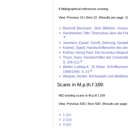
8 bibliographical references existing
View: Previous 10 | Next 10 (Results per page: 1
Bischoff, Bernhard ; Stoll, Wilhelm ; Knau
Handwerker, Otto: Überschau über die Frän
Jammers, Ewald: Schrift, Ordnung, Gestal
Krämer, Sigrid: Handschriftenerbe des deut
Köllner, Georg Paul: Der Accentus Mogunt
Thurn, Hans: Handschriften der Universitä
S. 206-211
Walter, Ludwig K.: St. Kilian. Schrifttum
1989/1990. S. 15
Wegner, Günter: Kirchenjahr und Meßfeier
Scans in M.p.th.f.169:
482 existing scans in M.p.th.f.169
View: Previous 500 | Next 500 (Results per page
1 (1r)
2 (1v)
3 (2r)