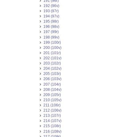
191 (96r)
192 (96v)
193 (97r)
194 (97v)
195 (98r)
196 (98v)
197 (99r)
198 (99v)
199 (100r)
200 (100v)
201 (101r)
202 (101v)
203 (102r)
204 (102v)
205 (103r)
206 (103v)
207 (104r)
208 (104v)
209 (105r)
210 (105v)
211 (106r)
212 (106v)
213 (107r)
214 (107v)
215 (108r)
216 (108v)
217 (109r)