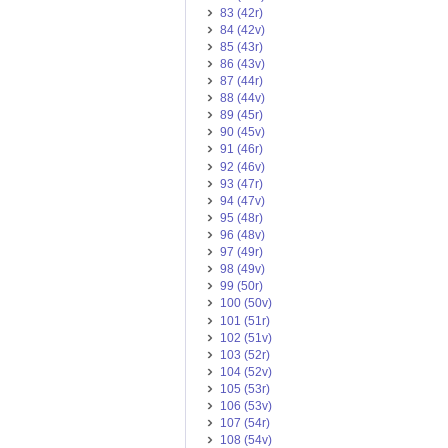
83 (42r)
84 (42v)
85 (43r)
86 (43v)
87 (44r)
88 (44v)
89 (45r)
90 (45v)
91 (46r)
92 (46v)
93 (47r)
94 (47v)
95 (48r)
96 (48v)
97 (49r)
98 (49v)
99 (50r)
100 (50v)
101 (51r)
102 (51v)
103 (52r)
104 (52v)
105 (53r)
106 (53v)
107 (54r)
108 (54v)