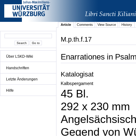
Article
Comments
View Source
History
M.p.th.f.17
Enarrationes in Psal
Über LSKD-Wiki
Handschriften
Katalogisat
Letzte Änderungen
Kalbspergament
45 Bl.
Hilfe
292 x 230 mm
Angelsächsisch
Gegend von Wü