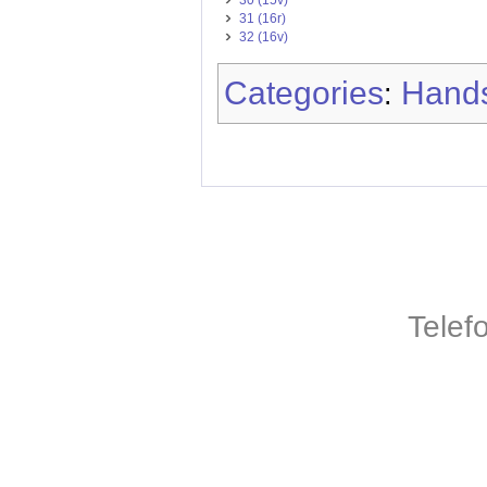
31 (16r)
32 (16v)
Categories
Hands
:
Telef