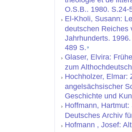
O.S.B.. 1980. S.24-5
El-Kholi, Susann: L
deutschen Reiches v
Jahrhunderts. 1996. 
489 S.
Glaser, Elvira: Früh
zum Althochdeutsche
Hochholzer, Elmar: 
angelsächsischer Sch
Geschichte und Kuns
Hoffmann, Hartmut: 
Deutsches Archiv für
Hofmann , Josef: Al