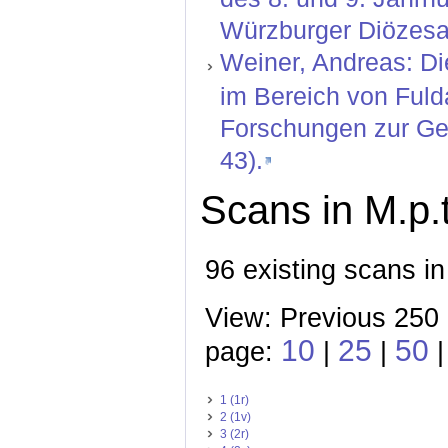
Würzburger Diözesan
Weiner, Andreas: Di
im Bereich von Fuld
Forschungen zur Ges
43).
Scans in M.p.t
96 existing scans in
View: Previous 250 
10
25
50
page:
|
|
1 (1r)
2 (1v)
3 (2r)