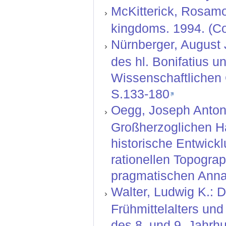
McKitterick, Rosamo
kingdoms. 1994. (Col
Nürnberger, August J
des hl. Bonifatius u
Wissenschaftlichen G
S.133-180
Oegg, Joseph Anton:
Großherzoglichen H
historische Entwickl
rationellen Topograp
pragmatischen Annal
Walter, Ludwig K.: D
Frühmittelalters un
des 8. und 9. Jahrhu