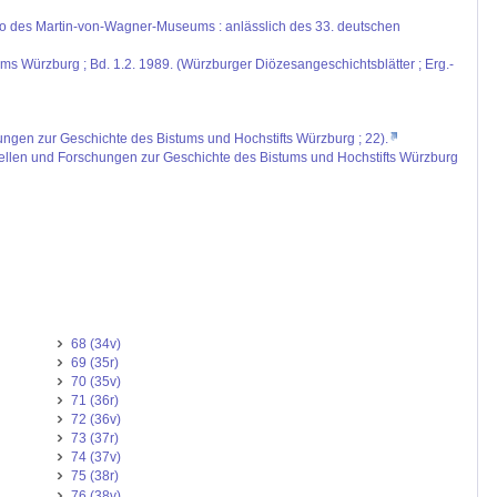
udio des Martin-von-Wagner-Museums : anlässlich des 33. deutschen
ums Würzburg ; Bd. 1.2. 1989. (Würzburger Diözesangeschichtsblätter ; Erg.-
ungen zur Geschichte des Bistums und Hochstifts Würzburg ; 22).
uellen und Forschungen zur Geschichte des Bistums und Hochstifts Würzburg
68 (34v)
69 (35r)
70 (35v)
71 (36r)
72 (36v)
73 (37r)
74 (37v)
75 (38r)
76 (38v)