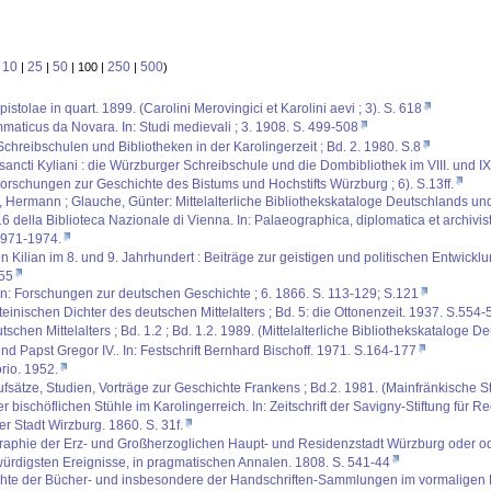
10
25
50
250
500
:
|
|
| 100 |
|
)
tolae in quart. 1899. (Carolini Merovingici et Karolini aevi ; 3). S. 618
aticus da Novara. In: Studi medievali ; 3. 1908. S. 499-508
chreibschulen und Bibliotheken in der Karolingerzeit ; Bd. 2. 1980. S.8
 sancti Kyliani : die Würzburger Schreibschule und die Dombibliothek im VIII. und 
orschungen zur Geschichte des Bistums und Hochstifts Würzburg ; 6). S.13ff.
s, Hermann ; Glauche, Günter: Mittelalterliche Bibliothekskataloge Deutschlands und
6 della Biblioteca Nazionale di Vienna. In: Palaeographica, diplomatica et archivistic
 1971-1974.
 Kilian im 8. und 9. Jahrhundert : Beiträge zur geistigen und politischen Entwick
 55
In: Forschungen zur deutschen Geschichte ; 6. 1866. S. 113-129; S.121
ateinischen Dichter des deutschen Mittelalters ; Bd. 5: die Ottonenzeit. 1937. S.554-
chen Mittelalters ; Bd. 1.2 ; Bd. 1.2. 1989. (Mittelalterliche Bibliothekskataloge D
d Papst Gregor IV.. In: Festschrift Bernhard Bischoff. 1971. S.164-177
orio. 1952.
Aufsätze, Studien, Vorträge zur Geschichte Frankens ; Bd.2. 1981. (Mainfränkische St
bischöflichen Stühle im Karolingerreich. In: Zeitschrift der Savigny-Stiftung für 
 Stadt Wirzburg. 1860. S. 31f.
aphie der Erz- und Großherzoglichen Haupt- und Residenzstadt Würzburg oder oder
würdigsten Ereignisse, in pragmatischen Annalen. 1808. S. 541-44
chte der Bücher- und insbesondere der Handschriften-Sammlungen im vormaligen Ho