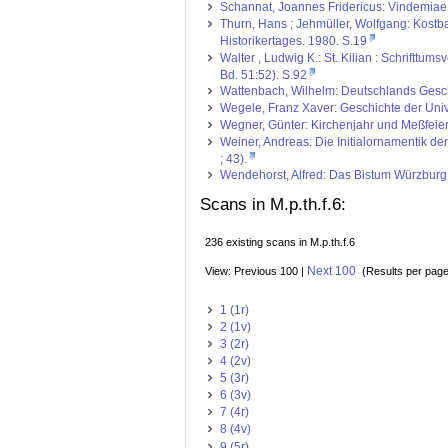
Schannat, Joannes Fridericus: Vindemiae l
Thurn, Hans ; Jehmüller, Wolfgang: Kostb
Historikertages. 1980. S.19
Walter , Ludwig K.: St. Kilian : Schriftt
Bd. 51:52). S.92
Wattenbach, Wilhelm: Deutschlands Geschich
Wegele, Franz Xaver: Geschichte der Unive
Wegner, Günter: Kirchenjahr und Meßfeier
Weiner, Andreas: Die Initialornamentik d
; 43).
Wendehorst, Alfred: Das Bistum Würzburg ; 
Scans in M.p.th.f.6:
236 existing scans in M.p.th.f.6
Next 100
View: Previous 100 |
(Results per pag
1 (1r)
2 (1v)
3 (2r)
4 (2v)
5 (3r)
6 (3v)
7 (4r)
8 (4v)
9 (5r)