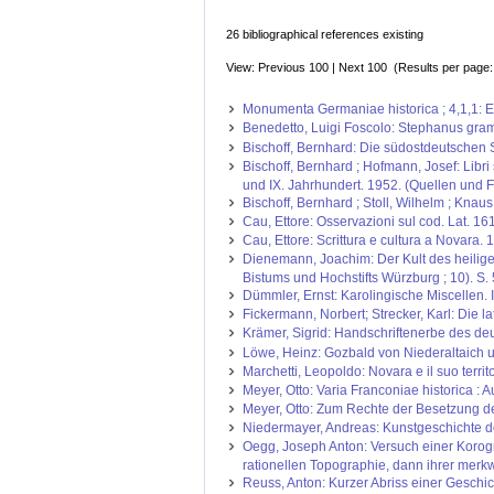
26 bibliographical references existing
View: Previous 100 | Next 100 (Results per page
Monumenta Germaniae historica ; 4,1,1: Epis
Benedetto, Luigi Foscolo: Stephanus gramm
Bischoff, Bernhard: Die südostdeutschen S
Bischoff, Bernhard ; Hofmann, Josef: Libri
und IX. Jahrhundert. 1952. (Quellen und F
Bischoff, Bernhard ; Stoll, Wilhelm ; Knau
Cau, Ettore: Osservazioni sul cod. Lat. 161
Cau, Ettore: Scrittura e cultura a Novara.
Dienemann, Joachim: Der Kult des heiligen
Bistums und Hochstifts Würzburg ; 10). S.
Dümmler, Ernst: Karolingische Miscellen. 
Fickermann, Norbert; Strecker, Karl: Die l
Krämer, Sigrid: Handschriftenerbe des deuts
Löwe, Heinz: Gozbald von Niederaltaich un
Marchetti, Leopoldo: Novara e il suo territ
Meyer, Otto: Varia Franconiae historica : 
Meyer, Otto: Zum Rechte der Besetzung der 
Niedermayer, Andreas: Kunstgeschichte der
Oegg, Joseph Anton: Versuch einer Korogr
rationellen Topographie, dann ihrer merk
Reuss, Anton: Kurzer Abriss einer Geschi