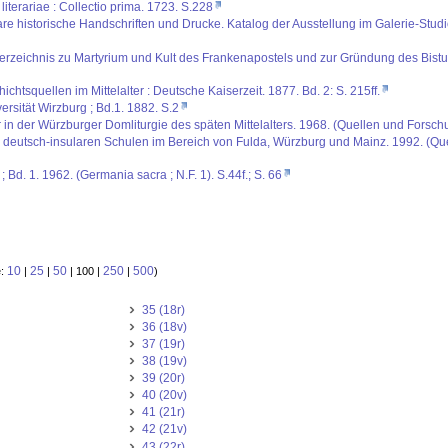
iterariae : Collectio prima. 1723. S.228
are historische Handschriften und Drucke. Katalog der Ausstellung im Galerie-St
umsverzeichnis zu Martyrium und Kult des Frankenapostels und zur Gründung des Bist
tsquellen im Mittelalter : Deutsche Kaiserzeit. 1877. Bd. 2: S. 215ff.
rsität Wirzburg ; Bd.1. 1882. S.2
 in der Würzburger Domliturgie des späten Mittelalters. 1968. (Quellen und Forsch
er deutsch-insularen Schulen im Bereich von Fulda, Würzburg und Mainz. 1992. (Q
Bd. 1. 1962. (Germania sacra ; N.F. 1). S.44f.; S. 66
10
25
50
250
500
e:
|
|
| 100 |
|
)
35 (18r)
36 (18v)
37 (19r)
38 (19v)
39 (20r)
40 (20v)
41 (21r)
42 (21v)
43 (22r)