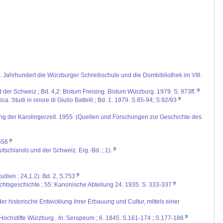
IX. Jahrhundert die Würzburger Schreibschule und die Dombibliothek im VIII.
 der Schweiz ; Bd. 4,2: Bistum Freising. Bistum Würzburg. 1979. S. 973ff.
a. Studi in onore di Giulio Battelli ; Bd. 1. 1979. S.85-94; S.92/93
lung der Karolingerzeit. 1955. (Quellen und Forschungen zur Geschichte des
556
eutschlands und der Schweiz. Erg.-Bd. ; 1).
udien ; 24,1.2). Bd. 2, S.753
Rechtsgeschichte ; 55: Kanonische Abteilung 24. 1935. S. 333-337
 historische Entwicklung ihrer Erbauung und Cultur, mittels einer
chstifte Würzburg.. In: Serapeum ; 6. 1845. S.161-174 ; S.177-186