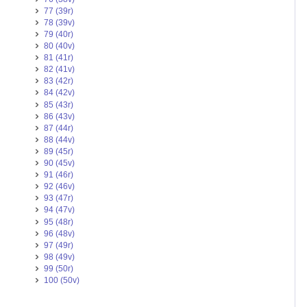
77 (39r)
78 (39v)
79 (40r)
80 (40v)
81 (41r)
82 (41v)
83 (42r)
84 (42v)
85 (43r)
86 (43v)
87 (44r)
88 (44v)
89 (45r)
90 (45v)
91 (46r)
92 (46v)
93 (47r)
94 (47v)
95 (48r)
96 (48v)
97 (49r)
98 (49v)
99 (50r)
100 (50v)