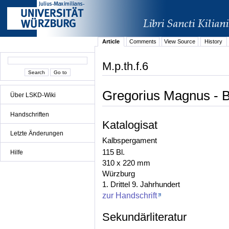
Article
Comments
View Source
History
M.p.th.f.6
Gregorius Magnus - Bi
Über LSKD-Wiki
Handschriften
Katalogisat
Letzte Änderungen
Kalbspergament
115 Bl.
Hilfe
310 x 220 mm
Würzburg
1. Drittel 9. Jahrhundert
zur Handschrift
Sekundärliteratur