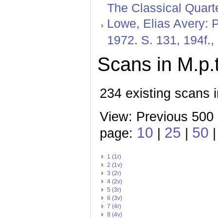
The Classical Quarte
Lowe, Elias Avery: P
1972. S. 131, 194f.,
Scans in M.p.t
234 existing scans i
View: Previous 500 
10
25
50
page:
|
|
1 (1r)
2 (1v)
3 (2r)
4 (2v)
5 (3r)
6 (3v)
7 (4r)
8 (4v)