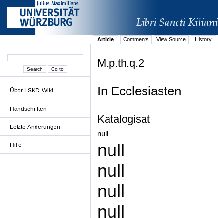
Article
Comments
View Source
History
M.p.th.q.2
In Ecclesiasten
Über LSKD-Wiki
Handschriften
Katalogisat
Letzte Änderungen
null
null
Hilfe
null
null
null