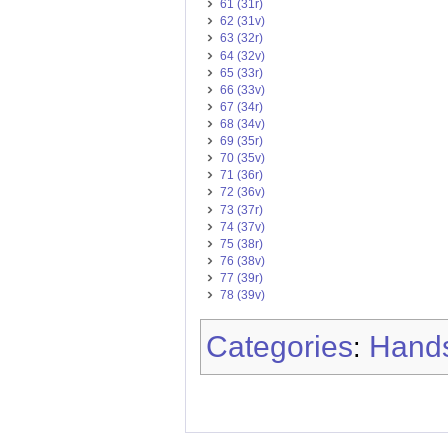
61 (31r)
62 (31v)
63 (32r)
64 (32v)
65 (33r)
66 (33v)
67 (34r)
68 (34v)
69 (35r)
70 (35v)
71 (36r)
72 (36v)
73 (37r)
74 (37v)
75 (38r)
76 (38v)
77 (39r)
78 (39v)
Categories
Hands
: