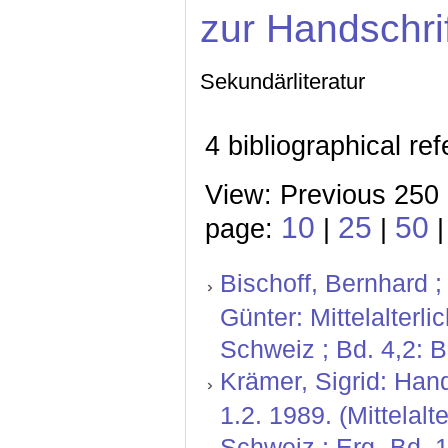
zur Handschri
Sekundärliteratur
4 bibliographical re
View: Previous 250 
10
25
50
page:
|
|
Bischoff, Bernhard ;
Günter: Mittelalterl
Schweiz ; Bd. 4,2: 
Krämer, Sigrid: Hand
1.2. 1989. (Mittelal
Schweiz ; Erg.-Bd. 1