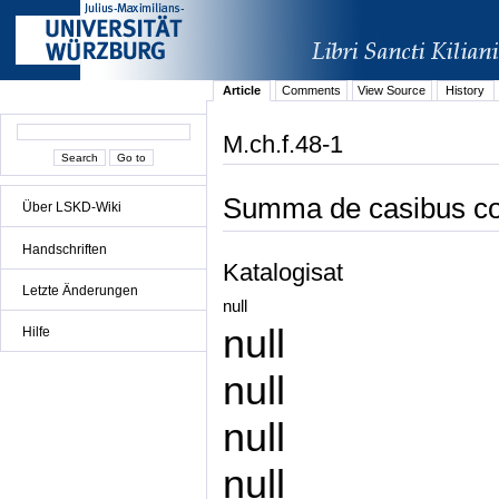
Article
Comments
View Source
History
M.ch.f.48-1
Summa de casibus co
Über LSKD-Wiki
Handschriften
Katalogisat
Letzte Änderungen
null
null
Hilfe
null
null
null