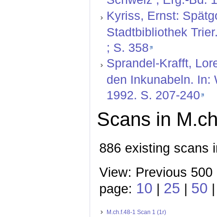
Kyriss, Ernst: Spätg
Stadtbibliothek Trie
; S. 358
Sprandel-Krafft, Lor
den Inkunabeln. In:
1992. S. 207-240
Scans in M.ch
886 existing scans i
View: Previous 500
10
25
50
page:
|
|
M.ch.f.48-1 Scan 1 (1r)