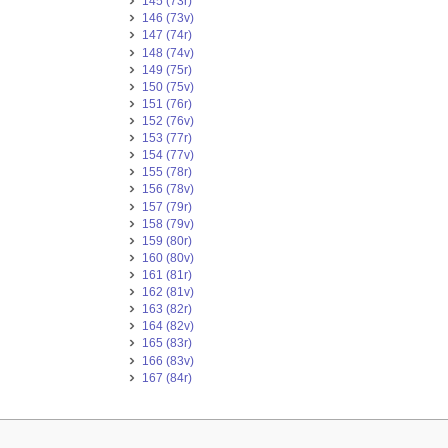
145 (73r)
146 (73v)
147 (74r)
148 (74v)
149 (75r)
150 (75v)
151 (76r)
152 (76v)
153 (77r)
154 (77v)
155 (78r)
156 (78v)
157 (79r)
158 (79v)
159 (80r)
160 (80v)
161 (81r)
162 (81v)
163 (82r)
164 (82v)
165 (83r)
166 (83v)
167 (84r)