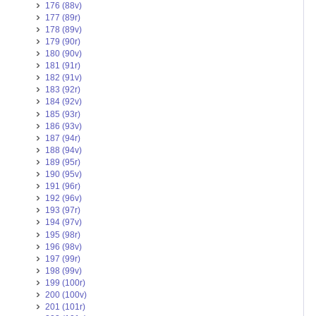
176 (88v)
177 (89r)
178 (89v)
179 (90r)
180 (90v)
181 (91r)
182 (91v)
183 (92r)
184 (92v)
185 (93r)
186 (93v)
187 (94r)
188 (94v)
189 (95r)
190 (95v)
191 (96r)
192 (96v)
193 (97r)
194 (97v)
195 (98r)
196 (98v)
197 (99r)
198 (99v)
199 (100r)
200 (100v)
201 (101r)