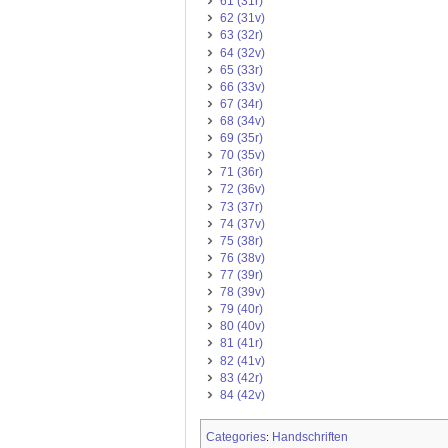
61 (31r)
62 (31v)
63 (32r)
64 (32v)
65 (33r)
66 (33v)
67 (34r)
68 (34v)
69 (35r)
70 (35v)
71 (36r)
72 (36v)
73 (37r)
74 (37v)
75 (38r)
76 (38v)
77 (39r)
78 (39v)
79 (40r)
80 (40v)
81 (41r)
82 (41v)
83 (42r)
84 (42v)
Categories
Handschriften
: