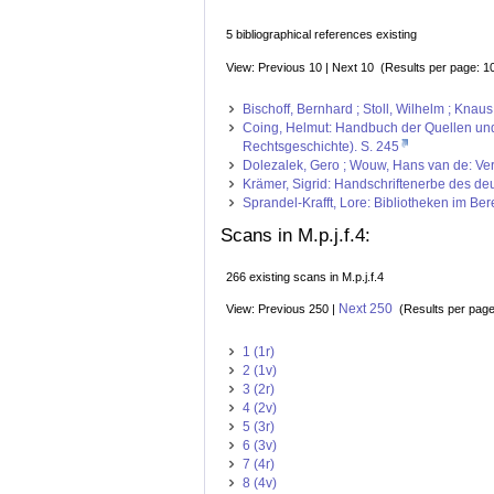
5 bibliographical references existing
View: Previous 10 | Next 10 (Results per page: 1
Bischoff, Bernhard ; Stoll, Wilhelm ; Kna
Coing, Helmut: Handbuch der Quellen und L
Rechtsgeschichte). S. 245
Dolezalek, Gero ; Wouw, Hans van de: Ve
Krämer, Sigrid: Handschriftenerbe des deut
Sprandel-Krafft, Lore: Bibliotheken im Be
Scans in M.p.j.f.4:
266 existing scans in M.p.j.f.4
Next 250
View: Previous 250 |
(Results per pag
1 (1r)
2 (1v)
3 (2r)
4 (2v)
5 (3r)
6 (3v)
7 (4r)
8 (4v)