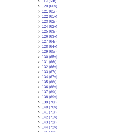
119 (60r)
120 (60v)
121 (61r)
122 (61v)
123 (62r)
124 (62v)
125 (63r)
126 (63v)
127 (64r)
128 (64v)
129 (65r)
130 (65v)
131 (66r)
132 (66v)
133 (67r)
134 (67v)
135 (68r)
136 (68v)
137 (69r)
138 (69v)
139 (70r)
140 (70v)
141 (71r)
142 (71v)
143 (72r)
144 (72v)