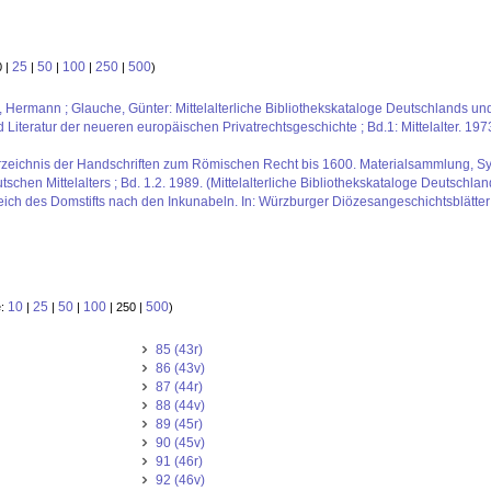
25
50
100
250
500
0 |
|
|
|
|
)
us, Hermann ; Glauche, Günter: Mittelalterliche Bibliothekskataloge Deutschlands un
iteratur der neueren europäischen Privatrechtsgeschichte ; Bd.1: Mittelalter. 1973
rzeichnis der Handschriften zum Römischen Recht bis 1600. Materialsammlung, Sy
schen Mittelalters ; Bd. 1.2. 1989. (Mittelalterliche Bibliothekskataloge Deutschlan
reich des Domstifts nach den Inkunabeln. In: Würzburger Diözesangeschichtsblätter
10
25
50
100
500
e:
|
|
|
| 250 |
)
85 (43r)
86 (43v)
87 (44r)
88 (44v)
89 (45r)
90 (45v)
91 (46r)
92 (46v)