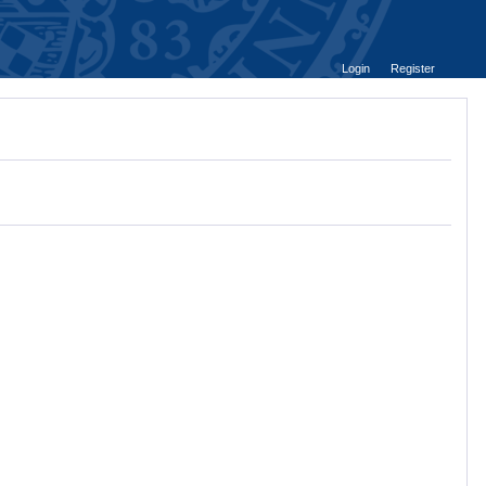
Login
Register