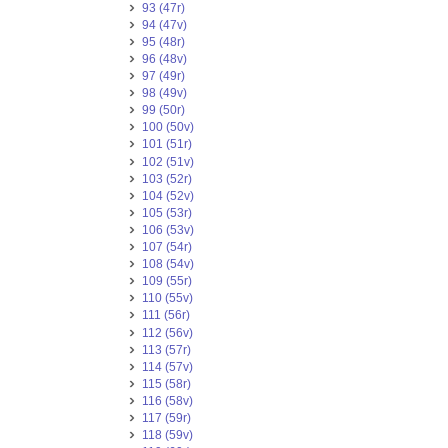
93 (47r)
94 (47v)
95 (48r)
96 (48v)
97 (49r)
98 (49v)
99 (50r)
100 (50v)
101 (51r)
102 (51v)
103 (52r)
104 (52v)
105 (53r)
106 (53v)
107 (54r)
108 (54v)
109 (55r)
110 (55v)
111 (56r)
112 (56v)
113 (57r)
114 (57v)
115 (58r)
116 (58v)
117 (59r)
118 (59v)