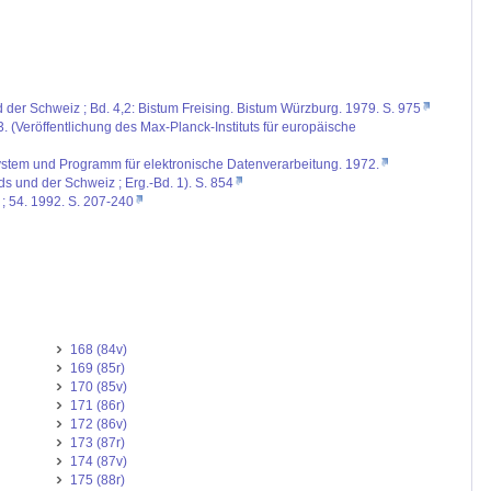
d der Schweiz ; Bd. 4,2: Bistum Freising. Bistum Würzburg. 1979. S. 975
. (Veröffentlichung des Max-Planck-Instituts für europäische
stem und Programm für elektronische Datenverarbeitung. 1972.
ds und der Schweiz ; Erg.-Bd. 1). S. 854
 ; 54. 1992. S. 207-240
168 (84v)
169 (85r)
170 (85v)
171 (86r)
172 (86v)
173 (87r)
174 (87v)
175 (88r)