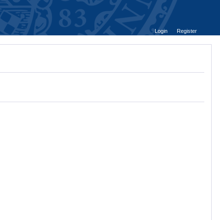
Login
Register