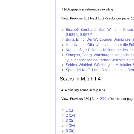
7 bibliographical references existing
View: Previous 10 | Next 10 (Results per page: 1
Bischoff, Bernhard ; Stoll, Wilhelm ; Kna
S.989ff,, S.967
Bünz, Enno: Der Würzburger Dompräsenzmei
Handwerker, Otto: Überschau über die Frän
Krämer, Sigrid: Handschriftenerbe des deut
Schepss, Georg: Würzburger Handschrift z
Quellenschriften deutscher Geschichten de
Schich, Winfried: Würzburg im Mittelalter
Sprandel-Krafft, Lore: Bibliotheken im Be
Scans in M.p.h.f.4:
414 existing scans in M.p.h.f.4
Next 250
View: Previous 250 |
(Results per pag
1 (1r)
2 (1v)
3 (2r)
4 (2v)
5 (3r)