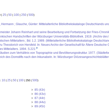
25
50
100
250
500
0 |
|
|
|
|
)
us, Hermann ; Glauche, Günter: Mittelalterliche Bibliothekskataloge Deutschlands un
ster Johann Reinhart und seine Bearbeitung und Fortsetzung der Fries-Chronik. 
kischen Handschriften der Würzburger Universitäts-Bibliothek. 1919. (Archiv des 
schen Mittelalters ; Bd. 1.2. 1989. (Mittelalterliche Bibliothekskataloge Deutschla
u Theodorich von Hersfeld. In: Neues Archiv der Gesellschaft für Ältere Deutsch
s Mittelalters. 1894. S.221
. Studien zum Verhältnis von Topographie und Bevölkerungsstruktur. 1977. (Städtefor
reich des Domstifts nach den Inkunabeln. In: Würzburger Diözesangeschichtsblätter
10
25
50
100
500
e:
|
|
|
| 250 |
)
85 (43r)
86 (43v)
87 (44r)
88 (44v)
89 (45r)