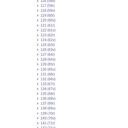
116 (58v)
117 (59r)
118 (59v)
119 (60r)
120 (60v)
121 (61r)
122 (61v)
123 (62r)
124 (62v)
125 (63r)
126 (63v)
127 (64r)
128 (64v)
129 (65r)
130 (65v)
131 (66r)
132 (66v)
133 (67r)
134 (67v)
135 (68r)
136 (68v)
137 (69r)
138 (69v)
139 (70r)
140 (70v)
141 (71r)
142 (71v)