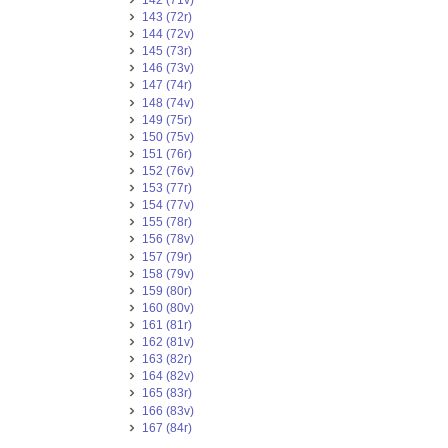
143 (72r)
144 (72v)
145 (73r)
146 (73v)
147 (74r)
148 (74v)
149 (75r)
150 (75v)
151 (76r)
152 (76v)
153 (77r)
154 (77v)
155 (78r)
156 (78v)
157 (79r)
158 (79v)
159 (80r)
160 (80v)
161 (81r)
162 (81v)
163 (82r)
164 (82v)
165 (83r)
166 (83v)
167 (84r)