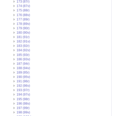
173 (87r)
174 (87v)
175 (88r)
176 (88v)
177 (89r)
178 (89v)
179 (90r)
180 (90v)
181 (91r)
182 (91v)
183 (92r)
184 (92v)
185 (93r)
186 (93v)
187 (94r)
188 (94v)
189 (95r)
190 (95v)
191 (96r)
192 (96v)
193 (97r)
194 (97v)
195 (98r)
196 (98v)
197 (99r)
198 (99v)