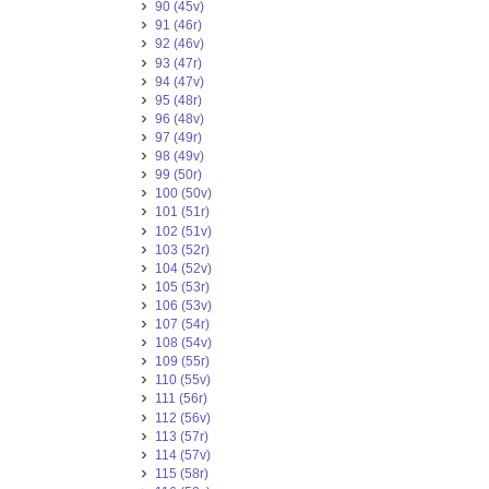
90 (45v)
91 (46r)
92 (46v)
93 (47r)
94 (47v)
95 (48r)
96 (48v)
97 (49r)
98 (49v)
99 (50r)
100 (50v)
101 (51r)
102 (51v)
103 (52r)
104 (52v)
105 (53r)
106 (53v)
107 (54r)
108 (54v)
109 (55r)
110 (55v)
111 (56r)
112 (56v)
113 (57r)
114 (57v)
115 (58r)