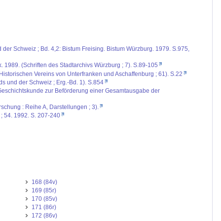
d der Schweiz ; Bd. 4,2: Bistum Freising. Bistum Würzburg. 1979. S.975,
1989. (Schriften des Stadtarchivs Würzburg ; 7). S.89-105
Historischen Vereins von Unterfranken und Aschaffenburg ; 61). S.22
nds und der Schweiz ; Erg.-Bd. 1). S.854
e Geschichtskunde zur Beförderung einer Gesamtausgabe der
schung : Reihe A, Darstellungen ; 3).
 ; 54. 1992. S. 207-240
168 (84v)
169 (85r)
170 (85v)
171 (86r)
172 (86v)