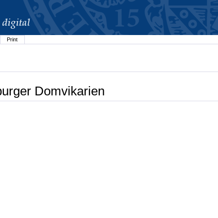
Print
burger Domvikarien