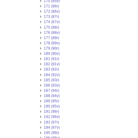
170 (85v)
171 (86r)
172 (86v)
173 (87r)
174 (87v)
175 (88r)
176 (88v)
177 (89r)
178 (89v)
179 (90r)
180 (90v)
181 (91r)
182 (91v)
183 (92r)
184 (92v)
185 (93r)
186 (93v)
187 (94r)
188 (94v)
189 (95r)
190 (95v)
191 (96r)
192 (96v)
193 (97r)
194 (97v)
195 (98r)
196 (98v)