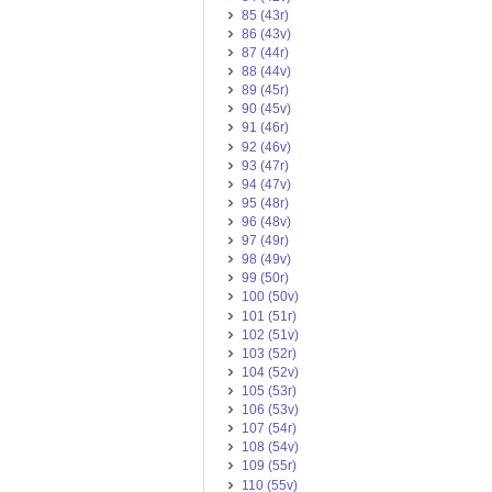
85 (43r)
86 (43v)
87 (44r)
88 (44v)
89 (45r)
90 (45v)
91 (46r)
92 (46v)
93 (47r)
94 (47v)
95 (48r)
96 (48v)
97 (49r)
98 (49v)
99 (50r)
100 (50v)
101 (51r)
102 (51v)
103 (52r)
104 (52v)
105 (53r)
106 (53v)
107 (54r)
108 (54v)
109 (55r)
110 (55v)