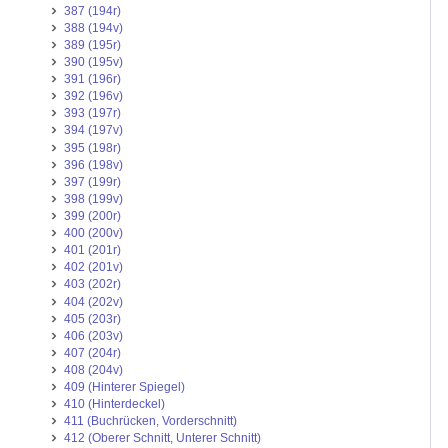
387 (194r)
388 (194v)
389 (195r)
390 (195v)
391 (196r)
392 (196v)
393 (197r)
394 (197v)
395 (198r)
396 (198v)
397 (199r)
398 (199v)
399 (200r)
400 (200v)
401 (201r)
402 (201v)
403 (202r)
404 (202v)
405 (203r)
406 (203v)
407 (204r)
408 (204v)
409 (Hinterer Spiegel)
410 (Hinterdeckel)
411 (Buchrücken, Vorderschnitt)
412 (Oberer Schnitt, Unterer Schnitt)