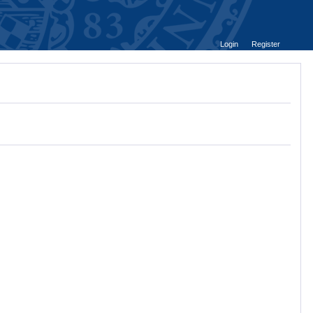
Login
Register