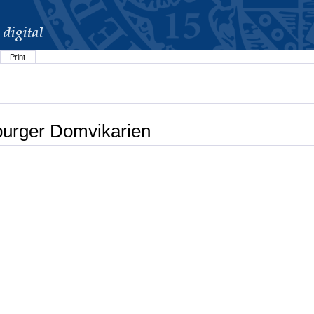
Print
burger Domvikarien