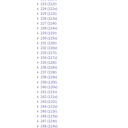
223 (112r)
224 (112v)
225 (113r)
226 (113v)
227 (114r)
228 (114v)
229 (115r)
230 (115v)
231 (116r)
232 (116v)
233 (117r)
234 (117v)
235 (118r)
236 (118v)
237 (119r)
238 (119v)
239 (120r)
240 (120v)
241 (121r)
242 (121v)
243 (122r)
244 (122v)
245 (123r)
246 (123v)
247 (124r)
248 (124v)