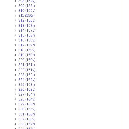
308 (154v)
309 (155r)
310 (155v)
311 (156r)
312 (156v)
313 (157r)
314 (157v)
315 (158r)
316 (158v)
317 (159r)
318 (159v)
319 (160r)
320 (160v)
321 (161r)
322 (161v)
323 (162r)
324 (162v)
325 (163r)
326 (163v)
327 (164r)
328 (164v)
329 (165r)
330 (165v)
331 (166r)
332 (166v)
333 (167r)
334 (167v)