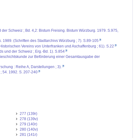
d der Schweiz ; Bd. 4,2: Bistum Freising. Bistum Würzburg. 1979. S.975,
1989. (Schriften des Stadtarchivs Würzburg ; 7). S.89-105
Historischen Vereins von Unterfranken und Aschaffenburg ; 61). S.22
nds und der Schweiz ; Erg.-Bd. 1). S.854
e Geschichtskunde zur Beförderung einer Gesamtausgabe der
schung : Reihe A, Darstellungen ; 3).
 ; 54. 1992. S. 207-240
277 (139r)
278 (139v)
279 (140r)
280 (140v)
281 (141r)