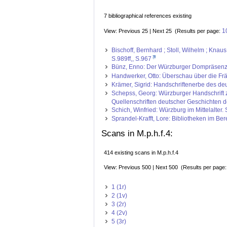
7 bibliographical references existing
1
View: Previous 25 | Next 25 (Results per page:
Bischoff, Bernhard ; Stoll, Wilhelm ; Kna
S.989ff,, S.967
Bünz, Enno: Der Würzburger Dompräsenzmei
Handwerker, Otto: Überschau über die Frän
Krämer, Sigrid: Handschriftenerbe des deut
Schepss, Georg: Würzburger Handschrift z
Quellenschriften deutscher Geschichten de
Schich, Winfried: Würzburg im Mittelalter
Sprandel-Krafft, Lore: Bibliotheken im Be
Scans in M.p.h.f.4:
414 existing scans in M.p.h.f.4
View: Previous 500 | Next 500 (Results per page
1 (1r)
2 (1v)
3 (2r)
4 (2v)
5 (3r)