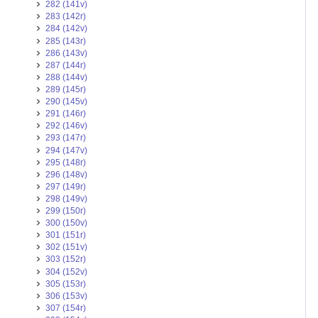
282 (141v)
283 (142r)
284 (142v)
285 (143r)
286 (143v)
287 (144r)
288 (144v)
289 (145r)
290 (145v)
291 (146r)
292 (146v)
293 (147r)
294 (147v)
295 (148r)
296 (148v)
297 (149r)
298 (149v)
299 (150r)
300 (150v)
301 (151r)
302 (151v)
303 (152r)
304 (152v)
305 (153r)
306 (153v)
307 (154r)