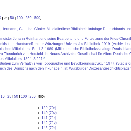
0
50
100
250
500
| 25 |
|
|
|
)
us, Hermann ; Glauche, Günter: Mittelalterliche Bibliothekskataloge Deutschlands un
ster Johann Reinhart und seine Bearbeitung und Fortsetzung der Fries-Chronik. 
kischen Handschriften der Würzburger Universitäts-Bibliothek. 1919. (Archiv des 
schen Mittelalters ; Bd. 1.2. 1989. (Mittelalterliche Bibliothekskataloge Deutschla
u Theodorich von Hersfeld. In: Neues Archiv der Gesellschaft für Ältere Deutsch
s Mittelalters. 1894. S.221
. Studien zum Verhältnis von Topographie und Bevölkerungsstruktur. 1977. (Städtefor
reich des Domstifts nach den Inkunabeln. In: Würzburger Diözesangeschichtsblätter
10
25
50
100
250
:
|
|
|
|
| 500)
139 (70r)
140 (70v)
141 (71r)
142 (71v)
143 (72r)