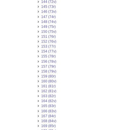
144 (72v)
145 (73r)
146 (73v)
147 (74r)
148 (74v)
149 (75r)
150 (75v)
151 (76r)
152 (76v)
153 (77r)
154 (77v)
155 (78r)
156 (78v)
157 (79r)
158 (79v)
159 (80r)
160 (80v)
161 (81r)
162 (81v)
163 (82r)
164 (82v)
165 (83r)
166 (83v)
167 (84r)
168 (84v)
169 (85r)