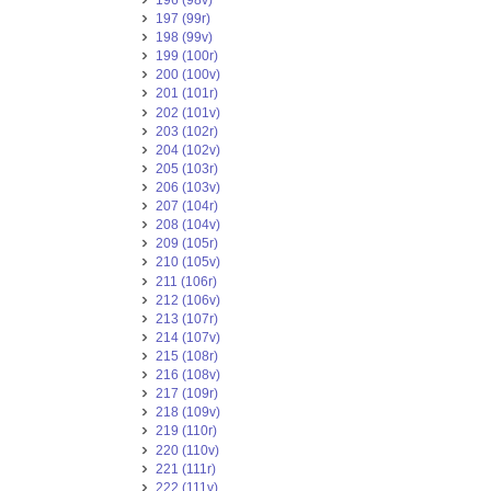
197 (99r)
198 (99v)
199 (100r)
200 (100v)
201 (101r)
202 (101v)
203 (102r)
204 (102v)
205 (103r)
206 (103v)
207 (104r)
208 (104v)
209 (105r)
210 (105v)
211 (106r)
212 (106v)
213 (107r)
214 (107v)
215 (108r)
216 (108v)
217 (109r)
218 (109v)
219 (110r)
220 (110v)
221 (111r)
222 (111v)