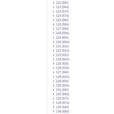
111 (56r)
112 (56v)
113 (57r)
114 (57v)
115 (58r)
116 (58v)
117 (59r)
118 (59v)
119 (60r)
120 (60v)
121 (61r)
122 (61v)
123 (62r)
124 (62v)
125 (63r)
126 (63v)
127 (64r)
128 (64v)
129 (65r)
130 (65v)
131 (66r)
132 (66v)
133 (67r)
134 (67v)
135 (68r)
136 (68v)