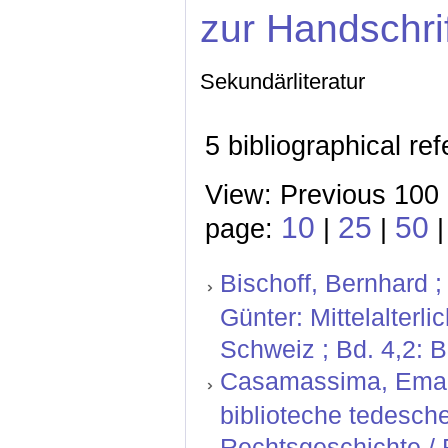
zur Handschri
Sekundärliteratur
5 bibliographical re
View: Previous 100 
10
25
50
page:
|
|
|
Bischoff, Bernhard ;
Günter: Mittelalterl
Schweiz ; Bd. 4,2: 
Casamassima, Emanue
biblioteche tedesche.
Rechtsgeschichte / 