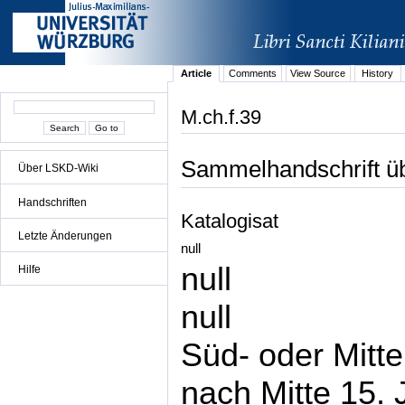
Article
Comments
View Source
History
M.ch.f.39
Sammelhandschrift üb
Über LSKD-Wiki
Handschriften
Katalogisat
Letzte Änderungen
null
null
Hilfe
null
Süd- oder Mitt
nach Mitte 15. 