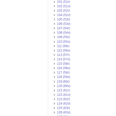
101 (51r)
102 (51v)
103 (52r)
104 (52v)
105 (53r)
106 (53v)
107 (54r)
108 (54v)
109 (55r)
110 (55v)
111 (56r)
112 (56v)
113 (57r)
114 (57v)
115 (58r)
116 (58v)
117 (59r)
118 (59v)
119 (60r)
120 (60v)
121 (61r)
122 (61v)
123 (62r)
124 (62v)
125 (63r)
126 (63v)