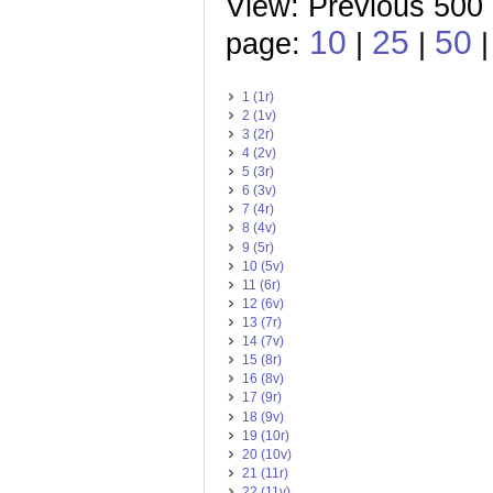
View: Previous 500
10
25
50
page:
|
|
1 (1r)
2 (1v)
3 (2r)
4 (2v)
5 (3r)
6 (3v)
7 (4r)
8 (4v)
9 (5r)
10 (5v)
11 (6r)
12 (6v)
13 (7r)
14 (7v)
15 (8r)
16 (8v)
17 (9r)
18 (9v)
19 (10r)
20 (10v)
21 (11r)
22 (11v)