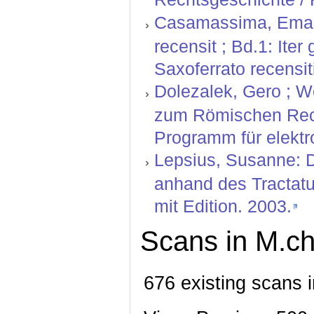
Casamassima, Emanu
recensit ; Bd.1: Ite
Saxoferrato recensiti
Dolezalek, Gero ; W
zum Römischen Rech
Programm für elektr
Lepsius, Susanne: D
anhand des Tractatu
mit Edition. 2003.
Scans in M.ch
676 existing scans i