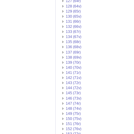
127 (64r)
128 (64v)
129 (65r)
130 (65v)
131 (66r)
132 (66v)
133 (67r)
134 (67v)
135 (68r)
136 (68v)
137 (69r)
138 (69v)
139 (70r)
140 (70v)
141 (71r)
142 (71v)
143 (72r)
144 (72v)
145 (73r)
146 (73v)
147 (74r)
148 (74v)
149 (75r)
150 (75v)
151 (76r)
152 (76v)